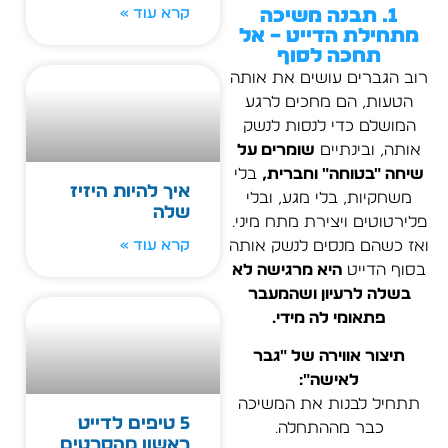
1. תבנה משיכה
קרא עוד »
מתחילת הדייט – אל
תחכה לסוף
רוב הגברים עושים את אותה
הטעות, הם מחכים לרגע
המושלם כדי לנסות לנשק
אותה, ובינתיים
שומרים על
שיחה "בטוחה" וחברית,
בלי
איך להיות היזיז
משחקיות, בלי מגע, ובלי
שלה
פלירטוטים ויצירת מתח מיני.
ואז כשהם מנסים לנשק אותה
קרא עוד »
בסוף הדייט
היא מרגישה לא
בשלה לרעיון ושהמעבר
פתאומי לה מידי.
תיצור אווירה של "גבר
לאישה":
תתחיל לבנות את המשיכה
5 טיפים לדייט
כבר מההתחלה.
ראשון מהסרטים