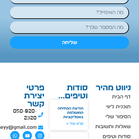
שליחה
ניווט מהיר
סודות
פרטי
וטיפים...
יצירת
דף הבית
קשר
תוכנית ליווי
הודעת הפתיחה
050-920-
המושלמת
הסיפור שלי
באפליקציות
2320
קרא עוד »
שאלות ותשובות
peyy@gmail.com
סודות וטיפים