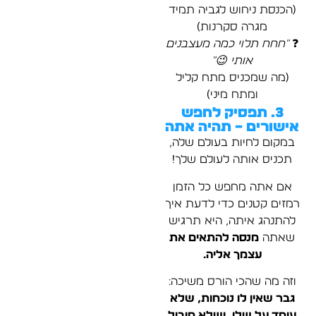
(הכנסת ניחוש לגביה תמיד
מגרה סקרנות)
❓
"חחח תלוי כמה מעצבנים
אותי 😉"
(מה שמכניס מתח קליל
ומתח מיני)
3. תפסיק לחפש
אישורים – תהיה אתה
במקום לחיות בעולם שלה,
תכניס אותה לעולם שלך!
אם אתה מחפש כל הזמן
רמזים קטנים כדי לדעת איך
להתנהג איתה, היא תרגיש
שאתה
מנסה להתאים את
עצמך אליה.
וזה מה שהכי הורס משיכה:
גבר שאין לו נוכחות, שלא
עומד על שלו, ושלא מוביל