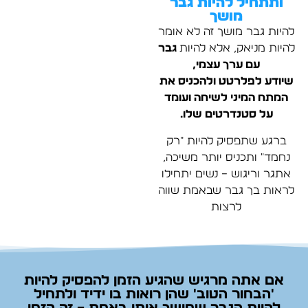
ותתחיל להיות גבר
מושך
להיות גבר מושך זה לא אומר
להיות מניאק, אלא להיות
גבר
עם ערך עצמי,
שיודע לפלרטט ולהכניס את
המתח המיני לשיחה ועומד
על סטנדרטים שלו.
ברגע שתפסיק להיות "רק
נחמד" ותכניס יותר משיכה,
אתגר וריגוש – נשים יתחילו
לראות בך גבר שבאמת שווה
לרצות
אם אתה מרגיש שהגיע הזמן להפסיק להיות
'הבחור הטוב' שהן רואות בו ידיד ולתחיל
להיות הגבר שמושך אותן באמת – זה הזמן