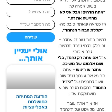
במקום להתקרב אליך, היא
פשוט אמרה לך:
"אתה מדהים! אבל אני לא
מרגישה את זה…"
אז כנראה שאתה סובל מה-
"קללת הבחור הנחמד".
שליחה
להיות בחור טוב זה אחלה –
זה חלק בלתי נפרד מלהיות
אולי יעניין
גבר איכותי.
אותך...
אבל
אם אתה רק נחמד, בלי
שום אלמנט של משיכה,
אתגר או ריגוש
– אתה
תמצא את עצמך נופל שוב
ושוב לתבנית של
"הידיד
החמוד"
במקום הגבר שהיא
משתוקקת אליו.
הודעת הפתיחה
המושלמת
אז איך אתה עובר
באפליקציות
מהטייפקאסט של ה"נחמד