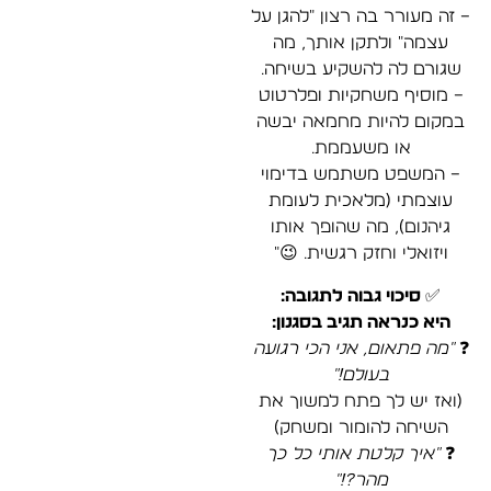
– זה מעורר בה רצון "להגן על
עצמה" ולתקן אותך, מה
שגורם לה להשקיע בשיחה.
– מוסיף משחקיות ופלרטוט
במקום להיות מחמאה יבשה
או משעממת.
– המשפט משתמש בדימוי
עוצמתי (מלאכית לעומת
גיהנום), מה שהופך אותו
ויזואלי וחזק רגשית. 😉"
✅ סיכוי גבוה לתגובה:
היא כנראה תגיב בסגנון:
❓
"מה פתאום, אני הכי רגועה
בעולם!"
(ואז יש לך פתח למשוך את
השיחה להומור ומשחק)
❓
"איך קלטת אותי כל כך
מהר?!"