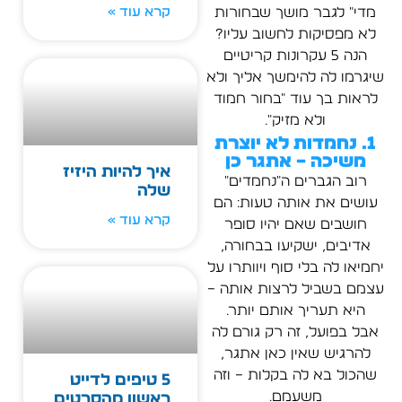
מדי" לגבר מושך שבחורות
קרא עוד »
לא מפסיקות לחשוב עליו?
הנה 5 עקרונות קריטיים
שיגרמו לה להימשך אליך ולא
לראות בך עוד "בחור חמוד
ולא מזיק".
1. נחמדות לא יוצרת
משיכה – אתגר כן
איך להיות היזיז
רוב הגברים ה"נחמדים"
שלה
עושים את אותה טעות: הם
קרא עוד »
חושבים שאם יהיו סופר
אדיבים, ישקיעו בבחורה,
יחמיאו לה בלי סוף ויוותרו על
עצמם בשביל לרצות אותה –
היא תעריך אותם יותר.
אבל בפועל, זה רק גורם לה
להרגיש שאין כאן אתגר,
שהכול בא לה בקלות – וזה
5 טיפים לדייט
משעמם.
ראשון מהסרטים