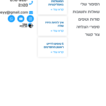
050-920-
המושלמת
פור שלי
באפליקציות
2320
קרא עוד »
ות ותשובות
amir.peyy@gmail.com
ות וטיפים
איך להיות היזיז
שלה
ורי הצלחה
קרא עוד »
 קשר
5 טיפים לדייט
ראשון מהסרטים
קרא עוד »