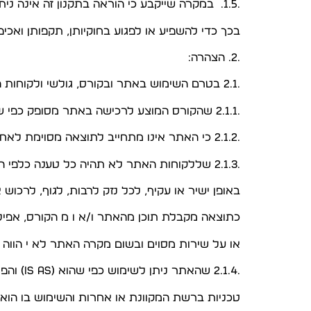
.1.5. במקרה שייקבע כי הוראה בתקנון זה אינה ניתנת לאכיפה או שהינה חסרת תוקף מטעם כלשהו, לא יהא
בכך כדי להשפיע או לפגוע בחוקיותן, תקפותן ואכי
.2. הצהרה:
.2.1 בטרם השימוש באתר ובקורס, גולשי ולקוחות האתר מצהירים, מאשרים ומסכימים כי ידוע להם:
.2.1.1 שהקורס המוצע לרכישה באתר מסופק כפי שהוא, לשם הלימוד האישי בלבד, וייתכן כי לא יהיה מתאים לצרכיו האישיים של כל משתמש ומשתמש;
.2.1.2 כי האתר אינו מתחייב לתוצאה מסוימת לאחר שימוש בקורס;
.2.1.3 שללקוחות האתר לא תהיה כל טענה כלפי האתר, מנהליו , עובדיו או מי מטעמיו והם לא יהיו אחראים,
באופן ישיר או עקיף, לכל נזק לרבות, לגוף, לרכו
כתוצאה מקבלת תוכן מהאתר ו/א ו מ הקורס, אפילו 
או על שירות מסוים ובשום מקרה האתר לא י הווה
.2.1.4 שהאתר ניתן לשימוש כפי שהוא (IS AS) והפלטפורמה המקוונת עשויה לחוות שיבושים ו/או תקלות
טכניות ברשת המקוונת או אחרות והשימוש בו הוא