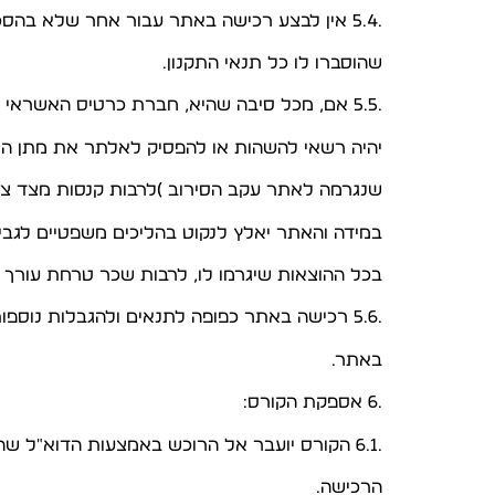
.5.4 אין לבצע רכישה באתר עבור אחר שלא בהסכמתו ו/או ללא נוכחותו מול המסך בשעת הרכישה ולאחר
שהוסברו לו כל תנאי התקנון.
.5.5 אם, מכל סיבה שהיא, חברת כרטיס האשראי תסרב להעביר את סכום התשלום בגין רכישה באתר, האתר
יהיה רשאי להשהות או להפסיק לאלתר את מתן ה
שנגרמה לאתר עקב הסירוב )לרבות קנסות מצד צד
במידה והאתר יאלץ לנקוט בהליכים משפטיים לגב
בכל ההוצאות שיגרמו לו, לרבות שכר טרחת עורך ד
.5.6 רכישה באתר כפופה לתנאים ולהגבלות נוספות של חברות האשראי ו/או כל אמצעי תשלום אחר המופיע
באתר.
.6 אספקת הקורס:
.6.1 הקורס יועבר אל הרוכש באמצעות הדוא"ל שהזין בעת ביצוע הרכישה, בתוך 24 שעות מעת ביצוע
הרכישה.