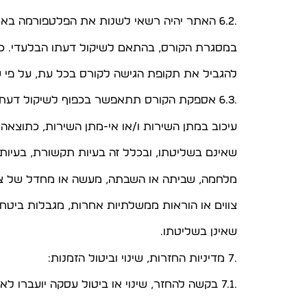
.6.2 האתר יהיה רשאי לשנות את הפלטפורמה באמצעותה תוענק הגישה לקורס, וכן את התכנים המועברים
במסגרת הקורס, בהתאם לשיקול דעתו הבלעדי. כמו
להגביל את תקופת הגישה לקורס בכל עת, על פי ש
.6.3 אספקת הקורס תתאפשר בכפוף לשיקול דעתו הבלעדי של האתר והאתר לא יהא אחראי לכל איחור ו/או
עיכוב במתן השירות ו/או אי-מתן השירות, כתוצאה מ
שאינם בשליטתו, ובכלל זה בעיות תקשורת, בעיות 
מלחמה, שביתה או השבתה, מעשה או מחדל של צד ש
צווים או הוראות ממשלתיות אחרות, מגבלות ביטחוני
שאינן בשליטתו.
.7 מדיניות החזרות, שינוי וביטול הזמנות:
.7.1 בקשה להחזר, שינוי או ביטול עסקה יועברו לאתר באחד מאמצעי ההתקשרות המופיעים בתחתית