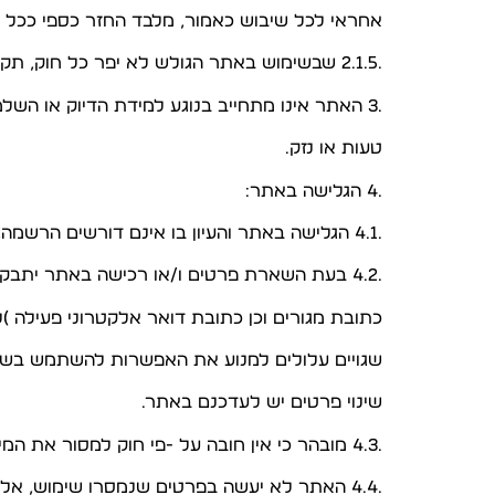
אחראי לכל שיבוש כאמור, מלבד החזר כספי ככל ו
.2.1.5 שבשימוש באתר הגולש לא יפר כל חוק, תקנה או הוראה שלטונית אחרת.
.3 האתר אינו מתחייב בנוגע למידת הדיוק או השלמות של תיאורי השירות באתר ולא יישא באחריות לכל שגיאה,
טעות או נזק.
.4 הגלישה באתר:
.4.1 הגלישה באתר והעיון בו אינם דורשים הרשמה, והוא פתוח לכל גולש.
.4.2 בעת השארת פרטים ו/או רכישה באתר יתבקש הגולש למסור פרטים אישיים כגון: שם פרטי, שם משפחה,
כתובת מגורים וכן כתובת דואר אלקטרוני פעילה )
שגויים עלולים למנוע את האפשרות להשתמש בשי
שינוי פרטים יש לעדכנם באתר.
.4.3 מובהר כי אין חובה על -פי חוק למסור את המידע, אולם בלא למוסרו לא ניתן יהיה לרכוש באתר.
.4.4 האתר לא יעשה בפרטים שנמסרו שימוש, אלא בהתאם למדיניות הפרטיות של האתר המהווה חלק בלתי