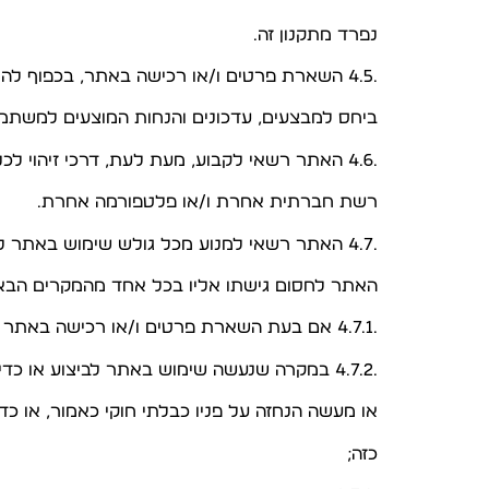
נפרד מתקנון זה.
.4.5 השארת פרטים ו/או רכישה באתר, בכפוף להסכמת הגולש, כוללת, בין היתר, קבלת תוכן שיווקי, מידע
ביחס למבצעים, עדכונים והנחות המוצעים למשתמ
.4.6 האתר רשאי לקבוע, מעת לעת, דרכי זיהוי לכניסה לאתר ובכלל זה התחברות לאתר דרך הפייסבוק ו/או
רשת חברתית אחרת ו/או פלטפורמה אחרת.
.4.7 האתר רשאי למנוע מכל גולש שימוש באתר לפי שיקול דעתו המוחלט. מבלי לגרוע מהאמור לעיל, רשאי
האתר לחסום גישתו אליו בכל אחד מהמקרים הבאי
.4.7.1 אם בעת השארת פרטים ו/או רכישה באתר נמסרו במתכוון פרטים שגויים;
.4.7.2 במקרה שנעשה שימוש באתר לביצוע או כדי לנסות לבצע מעשה בלתי חוקי על-פי דיני מדינת ישראל,
או מעשה הנחזה על פניו כבלתי חוקי כאמור, או כ
כזה;