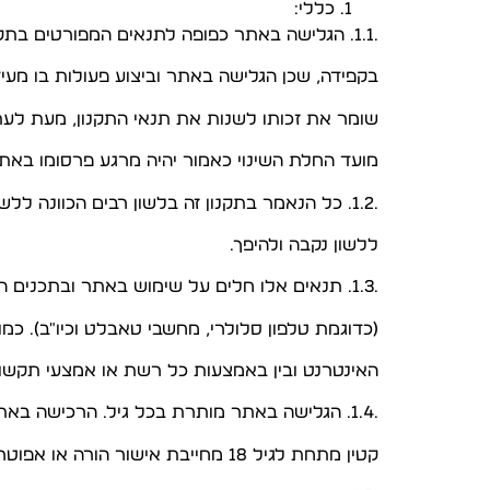
כללי:
.1.1. הגלישה באתר כפופה לתנאים המפורטים בתקנון ותנאי שימוש אלו (״התקנון״) אנא קרא את התקנון
בקפידה, שכן הגלישה באתר וביצוע פעולות בו מעי
שומר את זכותו לשנות את תנאי התקנון, מעת לעת
מועד החלת השינוי כאמור יהיה מרגע פרסומו באתר
.1.2. כל הנאמר בתקנון זה בלשון רבים הכוונה ללשון יחיד ולהיפך, וכל הנאמר בהסכם זה בלשון זכר הכוונה
ללשון נקבה ולהיפך.
.1.3. תנאים אלו חלים על שימוש באתר ובתכנים הכלולים בו באמצעות כל מחשב או מכשיר תקשורת אחר
(כדוגמת טלפון סלולרי, מחשבי טאבלט וכיו"ב). כ
האינטרנט ובין באמצעות כל רשת או אמצעי תקשו
.1.4. הגלישה באתר מותרת בכל גיל. הרכישה באתר מיועדת לבעלי כשירות משפטית מגיל 18 בלבד. רכישה של
קטין מתחת לגיל 18 מחייבת אישור הורה או אפוטרופוס.