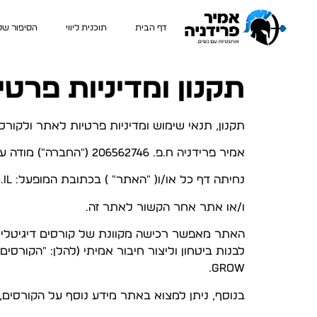
דף הבית
תוכנית ליווי
הסיפור של
תקנון ומדיניות פרטי
תקנון, תנאי שימוש ומדיניות פרטיות לאתר ולקור
אמיר פרידניה ח.פ. 206562746 ("החברה") מודה על בחירתך לגלוש ו/או לרכוש באתר האינטרנט
נחיתה דף כל או/ו( ״האתר״ ) בכתובת המופעל: www.amirpeyy.co.il
ו/או אתר אחר הקשור לאתר זה.
האתר מאפשר רכישה מקוונת של קורסים דיגיטליים 
לבנות ביטחון וליצור חיבור אמיתי (להלן: "הקור
Grow.
בנוסף, ניתן למצוא באתר מידע נוסף על הקורסים,