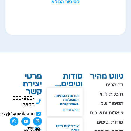
לסיפור המלא
ניווט מהיר
סודות
פרטי
וטיפים...
יצירת
דף הבית
קשר
תוכנית ליווי
הודעת הפתיחה
050-920-
המושלמת
הסיפור שלי
באפליקציות
2320
קרא עוד »
שאלות ותשובות
peyy@gmail.com
סודות וטיפים
איך להיות היזיז
שלה