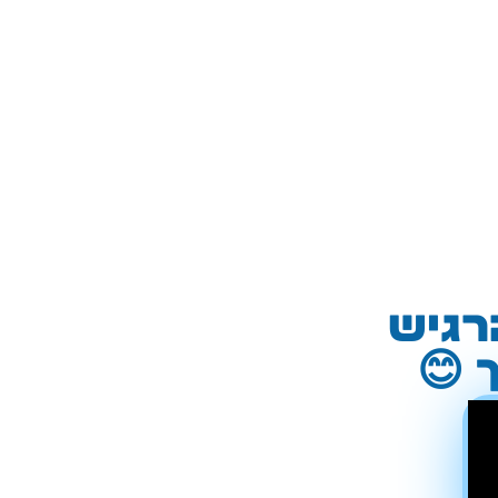
רגיש
 😊