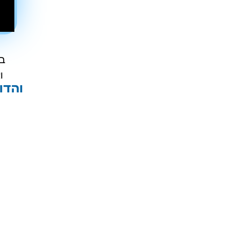
בח
ו
והדו